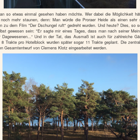
 man so etwas einmal gesehen haben möchte. Wer dabei die Möglichkeit hät
h noch mehr staunen, denn: Man würde die Proraer Heide als einen sehr 
n zu dem Film "Der Dschungel ruft" gedreht wurden. Und heute? Dies, so so
 selbst gewesen sein: "Er sagte mir eines Tages, dass man nach seiner M
r Dagewesenen...“ Und in der Tat, das Ausmaß ist auch für zahlreiche G
r 8 Trakte pro Hotelblock wurden später sogar 11 Trakte geplant. Die zentra
 den Gesamtentwurf von Clemens Klotz eingearbeitet werden.