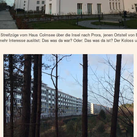
Streifzüge vom Haus Colmsee über die Insel nach Prora, jenen Ortsteil von B
mehr Interesse auslöst: Das was da war? Oder: Das was da ist? Der Koloss 