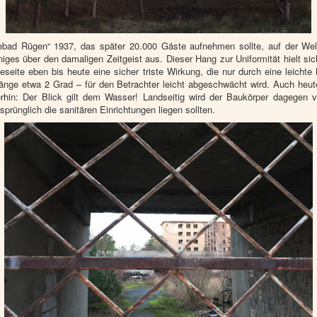
bad Rügen“ 1937, das später 20.000 Gäste aufnehmen sollte, auf der Welt
iges über den damaligen Zeitgeist aus. Dieser Hang zur Uniformität hielt si
eeseite eben bis heute eine sicher triste Wirkung, die nur durch eine lei
ge etwa 2 Grad – für den Betrachter leicht abgeschwächt wird. Auch heut
in: Der Blick gilt dem Wasser! Landseitig wird der Baukörper dagegen vo
rünglich die sanitären Einrichtungen liegen sollten.