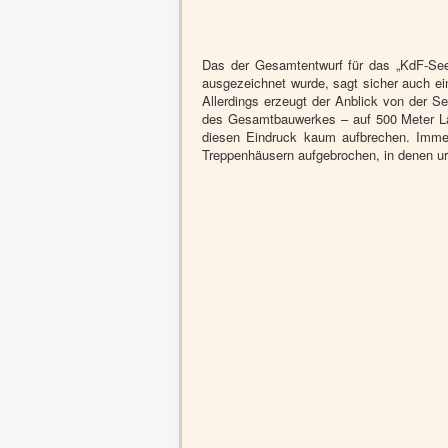
Das der Gesamtentwurf für das „KdF-See
ausgezeichnet wurde, sagt sicher auch ein
Allerdings erzeugt der Anblick von der S
des Gesamtbauwerkes – auf 500 Meter Län
diesen Eindruck kaum aufbrechen. Immerh
Treppenhäusern aufgebrochen, in denen ursp