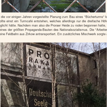
r die vor einigen Jahren vorgestellte Planung zum Bau eines "Bücherturms
ollte einst ein Turmcafé entstehen, welches allerdings nur die dreifache Höh
glicht hätte. Nachdem man also die Proraer Heide zu roden begonnen hatte,
ines der größten Propaganda-Bauten des Nationalsozialismus. Die "Arbeit
 eine Feldbahn aus Zirkow antransportiert. Ein zusätzliches Mischwerk sorgte 