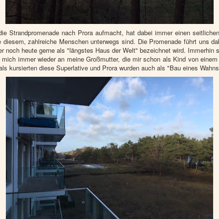
e Strandpromenade nach Prora aufmacht, hat dabei immer einen seitlichen
 diesem, zahlreiche Menschen unterwegs sind. Die Promenade führt uns dab
er noch heute gerne als "längstes Haus der Welt" bezeichnet wird. Immerhin s
rt mich immer wieder an meine Großmutter, die mir schon als Kind von eine
als kursierten diese Superlative und Prora wurden auch als "Bau eines Wahns