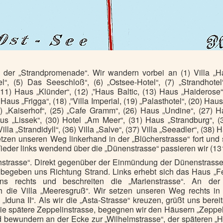
der „Strandpromenade“. Wir wandern vorbei an (1) Villa „Hal
l“, (5) Das Seeschloß“, (6) „Ostsee-Hotel“, (7) „Strandhote
 (11) Haus „Klünder“, (12) ,”Haus Baltic, (13) Haus „Haiderose“
7) Haus „Frigga“, (18) ,”Villa Imperial, (19) „Palasthotel“, (20) Ha
4) „Kaiserhof“, (25) „Cafe Gramm“, (26) Haus „Undine“, (27) 
aus „Lissek“, (30) Hotel „Am Meer“, (31) Haus „Strandburg“, (
 Villa „Strandidyll“, (36) Villa „Salve“, (37) Villa „Seeadler“, (3
 setzen unseren Weg linkerhand in der „Blücherstrasse“ fort und 
ieder links wendend über die „Dünenstrasse“ passieren wir (131
hstrasse“. Direkt gegenüber der Einmündung der Dünenstrasse 
 begeben uns Richtung Strand. Links erhebt sich das Haus „Fel
ns rechts und beschreiten die „Marienstrasse“. An de
ch die Villa „Meeresgruß“. Wir setzen unseren Weg rechts in 
 „Iduna II“. Als wir die „Asta-Strasse“ kreuzen, grüßt uns bere
die spätere Zeppelinstrasse, begegnen wir den Häusern „Zeppel
d bewundern an der Ecke zur „Wilhelmstrasse“, der späteren „H