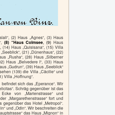
ali“, (2) Haus „Agnes“, (3) Haus
l“,
(8)
“Haus Colmsee
,
(9)
Haus
, (14) Haus „Quisisana“, (15) Villa
us „Seeblick“, (21) „Dünenhaus“, (22)
Haus „Rusha“, (28) Haus „Silberner
32) Haus „Belvedere I“, (33) Haus
8) Haus „Gudrun“, (39) Haus „Seeblick“
sehen (139) die Villa „Cäcilie“ und
) Villa „Hoffnung“.
befindet sich das „Eperance“. Wir
icitas“. Schräg gegenüber ist das
r Ecke von „Marienstrasse“ und
der „Margarethenstrasse“ fort und
its gegenüber das Hotel „Metropol“.
in“ und „Odin“. Wir beschreiten die
auptstrasse“ das Haus „Mignon“ in