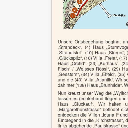
Unsere Ortsbegehung beginnt an 
„Strandeck“, (4) Haus „Sturmvoge
„Strandistel“, (10) Haus „Sirene“,
„Glückspilz“, (16) Villa „Freia“, (1
Haus „Orplid“, (23) „Kurhaus“, (2
Fisch“ / „Weisses Rössl“, (29) H
„Seestern“, (34) Villa „Elfeld“, (35)
und die (40) Villa „Atlantik“. Wir
dahinter (138) Haus „Brunhilde“. W
Nun kreuzt unser Weg die „Wyllic
lassen es rechterhand liegen und
Haus „Glückauf“. Wir halten u
„Margarethenstrasse“ befindet si
entdecken die Villen „Iduna I“ und
Einbiegend in die „Kirchstrasse“, 
links abgehende „Paulstrasse“ un